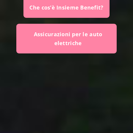
Che cos’è Insieme Benefit?
Assicurazioni per le auto
elettriche