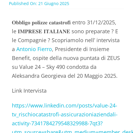
Published On: 21 Giugno 2025
𝐎𝐛𝐛𝐥𝐢𝐠𝐨 𝐩𝐨𝐥𝐢𝐳𝐳𝐞 𝐜𝐚𝐭𝐚𝐬𝐭𝐫𝐨𝐟𝐢 entro 31/12/2025,
le 𝐈𝐌𝐏𝐑𝐄𝐒𝐄 𝐈𝐓𝐀𝐋𝐈𝐀𝐍𝐄 sono preparate ? E
le Compagnie ? Scopriamolo nell’ intervista
a
Antonio Fierro
, Presidente di Insieme
Benefit, ospite della nuova puntata di ZEUS
su Value 24 – Sky 490 condotta da
Aleksandra Georgieva del 20 Maggio 2025.
Link Intervista
https://www.linkedin.com/posts/value-24-
tv_rischiocatastrofi-assicurazioniaziendali-
activity-7341784279548329988-7qt3?
utm_source=share&utm_medium=member_de