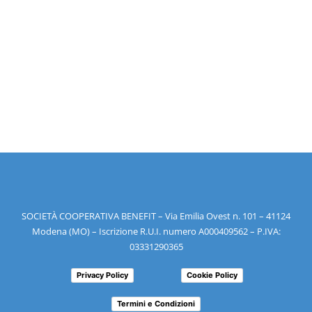
SOCIETÀ COOPERATIVA BENEFIT – Via Emilia Ovest n. 101 – 41124
Modena (MO) – Iscrizione R.U.I. numero A000409562 – P.IVA:
03331290365
Privacy Policy
Cookie Policy
Termini e Condizioni