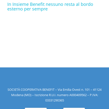
In Insieme Benefit nessuno resta al bordo
esterno per sempre
SOCIETÀ COOPERATIVA BENEFIT – Via Emilia Ovest n. 101 – 41124
Modena (MO) – Iscrizione R.U.I. numero A000409562 – P.IVA:
03331290365