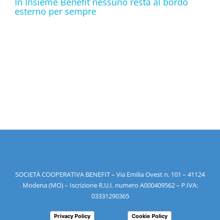
In Insieme Benefit nessuno resta al bordo
esterno per sempre
SOCIETÀ COOPERATIVA BENEFIT – Via Emilia Ovest n. 101 – 41124
Modena (MO) – Iscrizione R.U.I. numero A000409562 – P.IVA:
03331290365
Privacy Policy
Cookie Policy