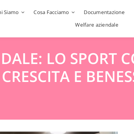
hi Siamo
Cosa Facciamo
Documentazione
Welfare aziendale
DALE: LO SPORT 
CRESCITA E BENES